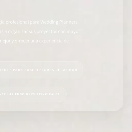
gía profesional para Wedding Planners,
das a organizar sus proyectos con mayor
mejor y ofrecer una experiencia de
ENTE PARA SUSCRIPTORES DE IWI HUB
VER LAS FUNCIONES PRINCIPALES