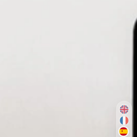
EN
FR
ES