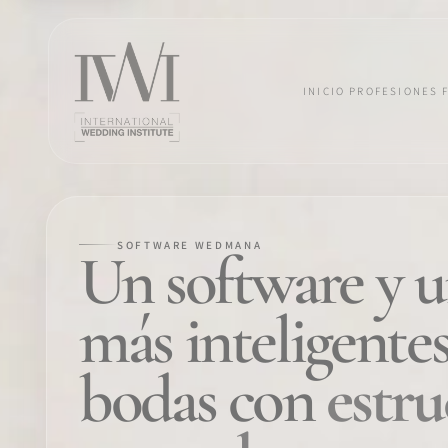
INICIO
PROFESIONES
SOFTWARE WEDMANA
×
Un software y u
más inteligentes
INICIO
bodas con
estru
PROFESIONES