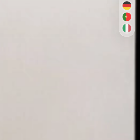
DE
PT-BR
IT